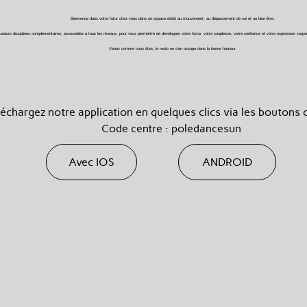
Bienvenue dans votre futur chez vous dans un espace dédié au mouvement, au dépassement de soi et au bien-être.
sieurs disciplines complémentaires, accessibles à tous les niveaux, pour vous permettre de développer votre force, votre souplesse, votre confiance et votre expression corpor
Venez comme vous êtes, le reste on s'en occupe dans la bonne humeur
léchargez notre application en quelques clics via les boutons 
Code centre : poledancesun
Avec IOS
ANDROID