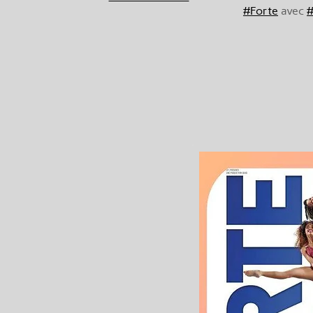
#Forte
avec
#