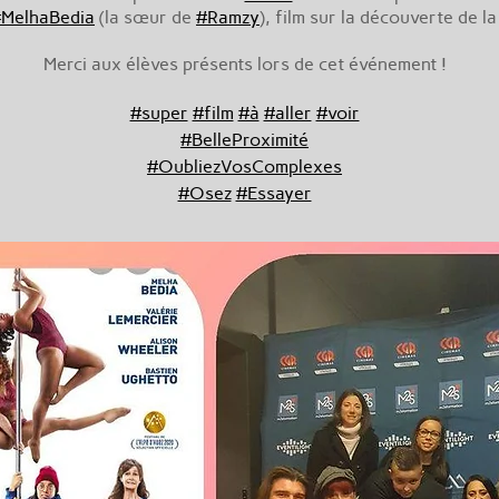
MelhaBedia
(la sœur de
#Ramzy
), film sur la découverte de l
Merci aux élèves présents lors de cet événement !
#super
#film
#à
#aller
#voir
#BelleProximité
#OubliezVosComplexes
#Osez
#Essayer