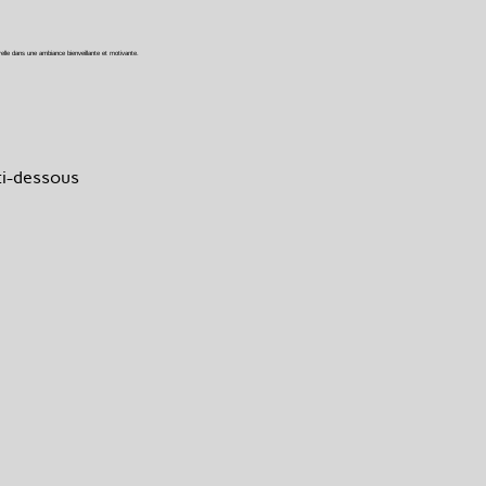
elle dans une ambiance bienveillante et motivante.
ci-dessous